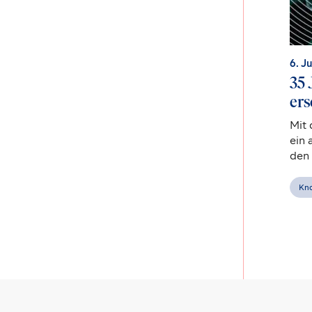
6. J
35 
ers
Mit 
ein 
den 
Kno