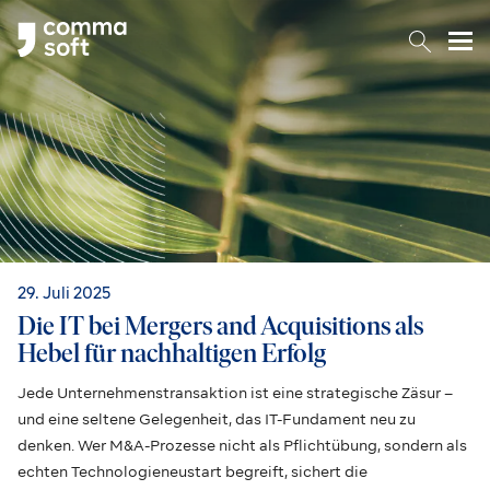
Togg
29. Juli 2025
Die IT bei Mergers and Acquisitions als
Hebel für nachhaltigen Erfolg
Jede Unternehmenstransaktion ist eine strategische Zäsur –
und eine seltene Gelegenheit, das IT-Fundament neu zu
denken. Wer M&A-Prozesse nicht als Pflichtübung, sondern als
echten Technologieneustart begreift, sichert die