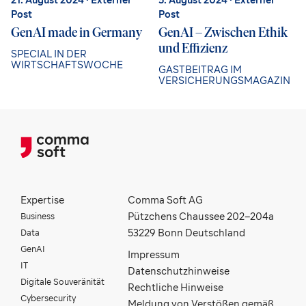
Post
Post
GenAI made in Germany
GenAI – Zwischen Ethik
und Effizienz
SPECIAL IN DER
WIRTSCHAFTSWOCHE
GASTBEITRAG IM
VERSICHERUNGSMAGAZIN
Expertise
Comma Soft AG
Business
Pützchens Chaussee 202–204a
Data
53229 Bonn Deutschland
GenAI
Impressum
IT
Datenschutzhinweise
Digitale Souveränität
Rechtliche Hinweise
Cybersecurity
Meldung von Verstößen gemäß