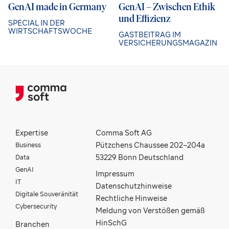
GenAI made in Germany
GenAI – Zwischen Ethik
und Effizienz
SPECIAL IN DER
WIRTSCHAFTSWOCHE
GASTBEITRAG IM
VERSICHERUNGSMAGAZIN
Expertise
Comma Soft AG
Business
Pützchens Chaussee 202–204a
Data
53229 Bonn Deutschland
GenAI
Impressum
IT
Datenschutzhinweise
Digitale Souveränität
Rechtliche Hinweise
Cybersecurity
Meldung von Verstößen gemäß
HinSchG
Branchen