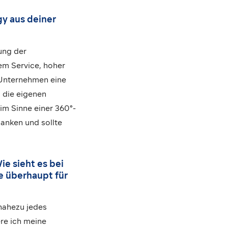
gy aus deiner
ung der
m Service, hoher
e Unternehmen eine
, die eigenen
im Sinne einer 360°-
lanken und sollte
ie sieht es bei
e überhaupt für
nahezu jedes
re ich meine