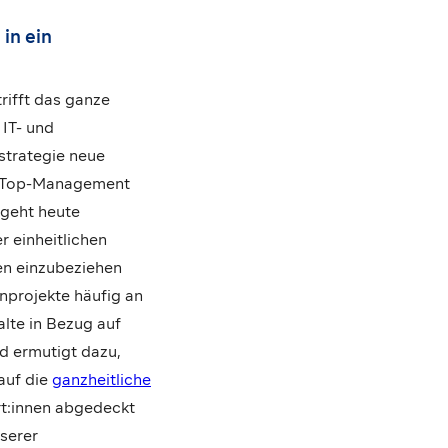
in ein
rifft das ganze
 IT- und
nstrategie neue
as Top-Management
 geht heute
r einheitlichen
nen einzubeziehen
enprojekte häufig an
lte in Bezug auf
d ermutigt dazu,
auf die
ganzheitliche
rt:innen abgedeckt
nserer