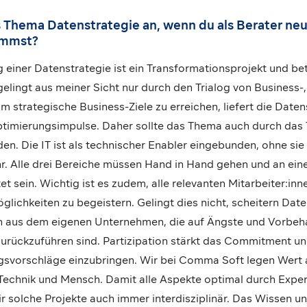
 Thema Datenstrategie an, wenn du als Berater neu 
ommst?
einer Datenstrategie ist ein Transformationsprojekt und bet
lingt aus meiner Sicht nur durch den Trialog von Business-,
 strategische Business-Ziele zu erreichen, liefert die Date
ptimierungsimpulse. Daher sollte das Thema auch durch d
n. Die IT ist als technischer Enabler eingebunden, ohne sie
r. Alle drei Bereiche müssen Hand in Hand gehen und an eine
et sein. Wichtig ist es zudem, alle relevanten Mitarbeiter:in
glichkeiten zu begeistern. Gelingt dies nicht, scheitern Dat
 aus dem eigenen Unternehmen, die auf Ängste und Vorbeha
urückzuführen sind. Partizipation stärkt das Commitment un
svorschläge einzubringen. Wir bei Comma Soft legen Wert 
 Technik und Mensch. Damit alle Aspekte optimal durch Expe
r solche Projekte auch immer interdisziplinär. Das Wissen u