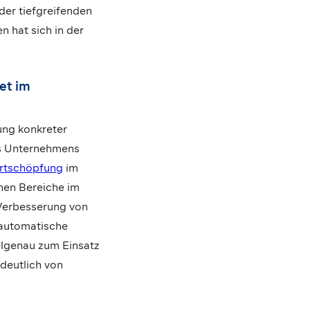
der tiefgreifenden
 hat sich in der
et im
ung konkreter
es Unternehmens
rtschöpfung
im
nen Bereiche im
Verbesserung von
 automatische
elgenau zum Einsatz
 deutlich von