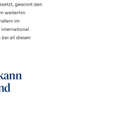
setzt, gewinnt den
um weiterhin
ndlern im
international
bei all diesen
 kann
und