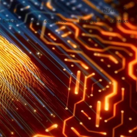
DE
EN
/
Events
Knowledge Hub
Karriere
Kontakt