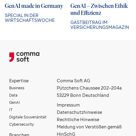
GenAI made in Germany
GenAI – Zwischen Ethik
und Effizienz
SPECIAL IN DER
WIRTSCHAFTSWOCHE
GASTBEITRAG IM
VERSICHERUNGSMAGAZIN
Expertise
Comma Soft AG
Business
Pützchens Chaussee 202–204a
Data
53229 Bonn Deutschland
GenAI
Impressum
IT
Datenschutzhinweise
Digitale Souveränität
Rechtliche Hinweise
Cybersecurity
Meldung von Verstößen gemäß
HinSchG
Branchen